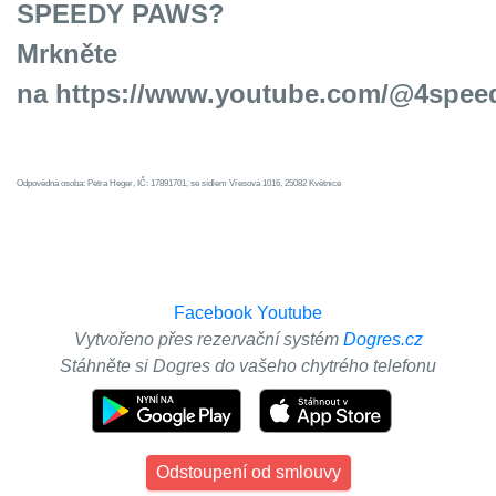
SPEEDY PAWS?
Mrkněte
na
https://www.youtube.com/@4spe
Odpovědná osoba: Petra Heger, IČ: 17891701, se sídlem Vřesová 1016, 25082 Květnice
Facebook
Youtube
Vytvořeno přes rezervační systém
Dogres.cz
Stáhněte si Dogres do vašeho chytrého telefonu
Odstoupení od smlouvy