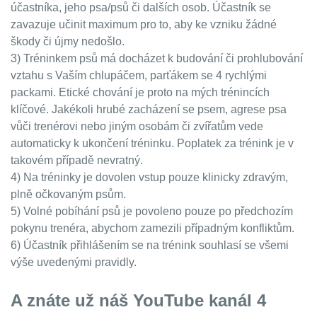
účastníka, jeho psa/psů či dalších osob. Účastník se
zavazuje učinit maximum pro to, aby ke vzniku žádné
škody či újmy nedošlo.
3) Tréninkem psů má docházet k budování či prohlubování
vztahu s Vaším chlupáčem, parťákem se 4 rychlými
packami. Etické chování je proto na mých trénincích
klíčové. Jakékoli hrubé zacházení se psem, agrese psa
vůči trenérovi nebo jiným osobám či zvířatům vede
automaticky k ukončení tréninku. Poplatek za trénink je v
takovém případě nevratný.
4) Na tréninky je dovolen vstup pouze klinicky zdravým,
plně očkovaným psům.
5) Volné pobíhání psů je povoleno pouze po předchozím
pokynu trenéra, abychom zamezili případným konfliktům.
6) Účastník přihlášením se na trénink souhlasí se všemi
výše uvedenými pravidly.
A znáte už náš YouTube kanál 4