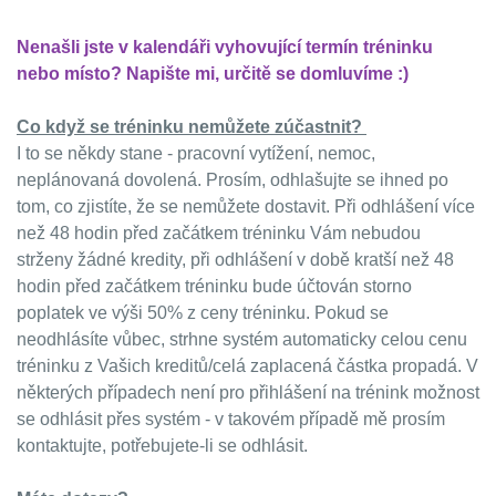
Nenašli jste v kalendáři vyhovující termín tréninku
nebo místo? Napište mi, určitě se domluvíme :)
Co když se tréninku nemůžete zúčastnit?
I to se někdy stane - pracovní vytížení, nemoc,
neplánovaná dovolená. Prosím, odhlašujte se ihned po
tom, co zjistíte, že se nemůžete dostavit. Při odhlášení více
než 48 hodin před začátkem tréninku Vám nebudou
strženy žádné kredity, při odhlášení v době kratší než 48
hodin před začátkem tréninku bude účtován storno
poplatek ve výši 50% z ceny tréninku. Pokud se
neodhlásíte vůbec, strhne systém automaticky celou cenu
tréninku z Vašich kreditů/celá zaplacená částka propadá. V
některých případech není pro přihlášení na trénink možnost
se odhlásit přes systém - v takovém případě mě prosím
kontaktujte, potřebujete-li se odhlásit.