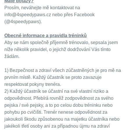
Máte dotazy?
Prosím, neváhejte mě kontaktovat na
info@4speedypaws.cz nebo přes Facebook
(@4speedypaws).
Obecné informace a pravidla tréninků
Aby se nám společně příjemně trénovalo, sepsala jsem
níže několik pravidel, o jejichž dodržování Vás tímto
žádám.
1) Bezpečnost a zdraví všech zúčastněných je pro mě na
prvním místě. Každý účastník se proto zavazuje
respektovat pokyny trenéra.
2) Každý účastník se účastní na své vlastní riziko a
odpovědnost. Přebírá rovněž zodpovědnost za svého
pejska / své pejsky, a to po celou dobu tréninku nebo
pohybu po cvičišti. Trenér nenese odpovědnost za
jakoukoli škodu způsobenou na majetku účastníka nebo
jakékoli třetí osoby ani za případnou újmu na zdraví