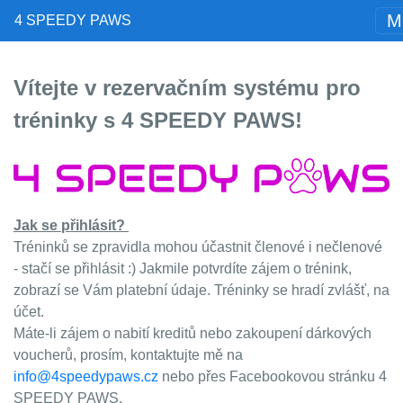
M
4 SPEEDY PAWS
Vítejte v rezervačním systému pro
tréninky s 4 SPEEDY PAWS!
Jak se přihlásit?
Tréninků se zpravidla mohou účastnit členové i nečlenové
- stačí se přihlásit :) Jakmile potvrdíte zájem o trénink,
zobrazí se Vám platební údaje. Tréninky se hradí zvlášť, na
účet.
Máte-li zájem o nabití kreditů nebo zakoupení dárkových
voucherů, prosím, kontaktujte mě na
info@4speedypaws.cz
nebo přes Facebookovou stránku 4
SPEEDY PAWS.